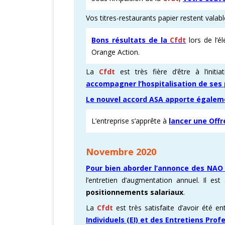
Vos titres-restaurants papier restent valab
CARTOGRAPHI
Bons résultats de la
Cfdt
lors de l’é
AMÉLIORATION
Orange Action.
VICTOIRES CFD
La
Cfdt
est très fière d’être à l’initi
accompagner l’hospitalisation de ses
Le nouvel accord ASA apporte égale
L’entreprise s’apprête à
lancer une Off
Novembre 2020
Pour bien aborder l’annonce des NAO
l’entretien d’augmentation annuel. Il es
positionnements salariaux
.
La
Cfdt
est très satisfaite d’avoir été
Individuels (EI) et des Entretiens Prof