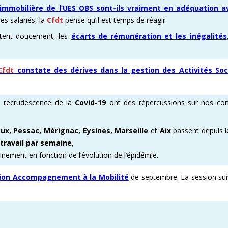
e immobilière de l’UES OBS sont-ils vraiment en adéquation a
s salariés, la
Cfdt
pense qu’il est temps de réagir.
ent doucement, les
écarts de rémunération et les inégalités
Cfdt
constate des dérives dans la gestion des Activités Soc
a recrudescence de la
Covid-19
ont des répercussions sur nos con
eaux, Pessac, Mérignac, Eysines, Marseille
et
Aix
passent depuis l
étravail par semaine
,
ainement en fonction de l’évolution de l’épidémie.
ion Accompagnement à la Mobilité
de septembre. La session su