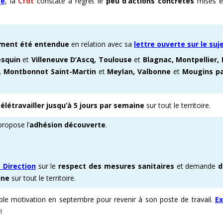
ce
, la
Cfdt
constate à regret le
peu d’actions concrètes
mises e
lement été entendue
en relation avec sa
lettre ouverte sur le suj
esquin
et
Villeneuve D’Ascq
, Toulouse
et
Blagnac, Montpellier
e, Montbonnot Saint-Martin
et
Meylan
, Valbonne
et
Mougins p
élétravailler jusqu’à 5 jours par semaine
sur tout le territoire.
propose l’
adhésion découverte
.
a Direction
sur le
respect des mesures sanitaires
et demande
d
ine
sur tout le territoire.
ble motivation en septembre pour revenir à son poste de travail.
Ex
!