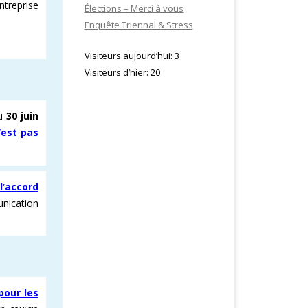
entreprise
Élections – Merci à vous
Enquête Triennal & Stress
Visiteurs aujourd’hui:
3
Visiteurs d’hier:
20
du
30 juin
’est pas
l’accord
unication
pour les