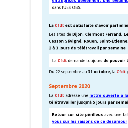
entreprises deviennent une éviden
dans l’UES OBS.
La
Cfdt
est satisfaite d’avoir partiel
Les sites de
Dijon
,
Clermont Ferrand
,
L
Cesson Sévigné, Rouen, Saint-Étienn
2 à 3 jours de télétravail par semaine
.
La
Cfdt
demande toujours
de pouvoir t
Du 22 septembre au
31 octobre
, la
Cfdt
Septembre 2020
La
Cfdt
adresse une
lettre ouverte à l
télétravailler jusqu’à 5 jours par sema
Retour sur site périlleux
avec une fai
vous sur les raisons de ce désamour