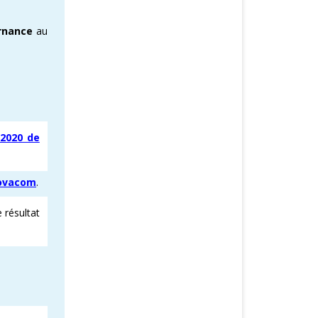
rnance
au
 2020 de
novacom
.
e résultat