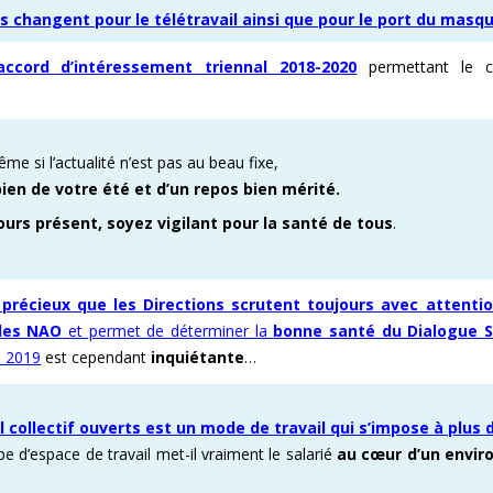
s changent pour le télétravail ainsi que pour le port du masq
ccord d’intéressement triennal 2018-2020
permettant le c
me si l’actualité n’est pas au beau fixe,
bien de votre été et d’un repos bien mérité.
ours présent, soyez vigilant pour la santé de tous
.
 précieux que les Directions scrutent toujours avec attenti
les NAO
et permet de déterminer la
bonne santé du Dialogue S
n 2019
est cependant
inquiétante
…
 collectif ouverts est un mode de travail qui s’impose à plus
e d’espace de travail met-il vraiment le salarié
au cœur d’un envi