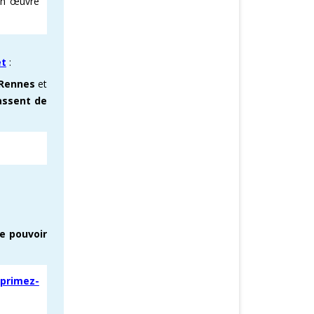
n œuvre
et
:
, Rennes
et
assent de
e pouvoir
primez-