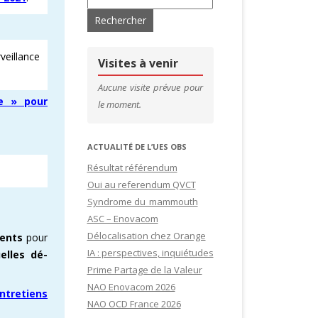
’ADHÉRENTS
CONTACTS & LIENS UTILES
veillance
DE SITES
CFDT – 1ER SYNDICAT DES CADRES
Visites à venir
SITES
Aucune visite prévue pour
ce » pour
le moment.
IDATURES
ACTUALITÉ DE L’UES OBS
Résultat référendum
Oui au referendum QVCT
Syndrome du mammouth
ASC – Enovacom
Délocalisation chez Orange
ents
pour
IA : perspectives, inquiétudes
elles dé-
Prime Partage de la Valeur
NAO Enovacom 2026
ntretiens
NAO OCD France 2026