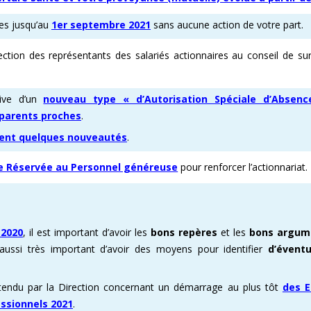
les jusqu’au
1er septembre 2021
sans aucune action de votre part.
E ENOVACOM
CSE & RP – MANDATS ATTRACTIFS !
COMMENT ADHÉRER À LA CFDT ?
CFDT – UN SYNDICAT D
lection des représentants des salariés actionnaires au conseil de sur
 CONTINUE
DEVENEZ RÉFÉRENT AFFICHAGE
ORGANISER LES VISITES 
T
PROCHAINES VISITES DE 
ative d’un
nouveau type « d’Autorisation Spéciale d’Absen
ADMINISTRATION CAND
 parents proches
.
ment quelques nouveautés
.
re Réservée au Personnel généreuse
pour renforcer l’actionnariat.
 2020
, il est important d’avoir les
bons repères
et les
bons argum
t aussi très important d’avoir des moyens pour identifier
d’éventu
 entendu par la Direction concernant un démarrage au plus tôt
des E
essionnels 2021
.