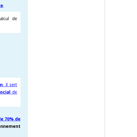
ue
.
alcul de
on
. Il sert
ocial
de
 de 70% de
ronnement