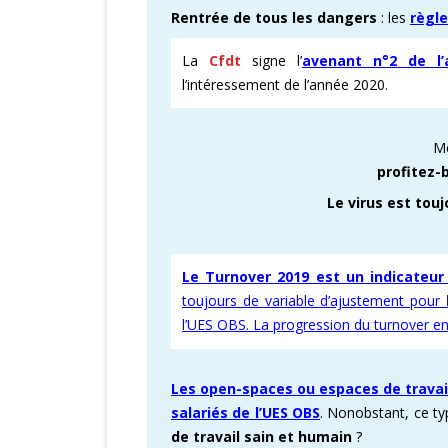
Rentrée de tous les dangers
: les
règle
La
Cfdt
signe l’
avenant n°2 de l’a
l’intéressement de l’année 2020.
Mê
profitez-
Le virus est touj
Le Turnover 2019 est un indicate
ur
toujours de variable d’ajustement pour
l’UES OBS. La progression du turnover e
Les open-spaces ou espaces de travail
salariés de l’UES OBS
. Nonobstant, ce typ
de travail sain et humain
?