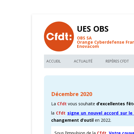
UES OBS
OBS SA
Orange Cyberdefense Fra
Enovacom
ACCUEIL
ACTUALITÉ
REPÈRES CFDT
BIENVENUE AU SITE CFDT OBS
LES NOUVEAUX ARTICLES UES OBS
LES REPÈRES C
FIL D’ACTUALITÉ DE L’UES OBS
TRACTS CFDT UES OBS
VOS MÉMO-KIT
Décembre 2020
FORUM DE DISCUSSIONS CFDT
RÉUNION D’INFORMATIONS CFDT
ACCORDS COLL
La
Cfdt
vous souhaite
d’excellentes fêt
RECHERCHE PAR MOTS CLEFS
PARTAGEZ NOS FONDAMENTAUX
DÉCRYPTER OR
la
Cfdt
signe un nouvel accord sur le
changement d’outil
en 2022.
GLOSSAIRE DE L’UES OBS
CARTOGRAPHIE
Sous l’impulsion de la
Cfdt
,
Votre couve
CFDT – 1ER SYNDICAT DE FRANCE
CARTOGRAPHIE