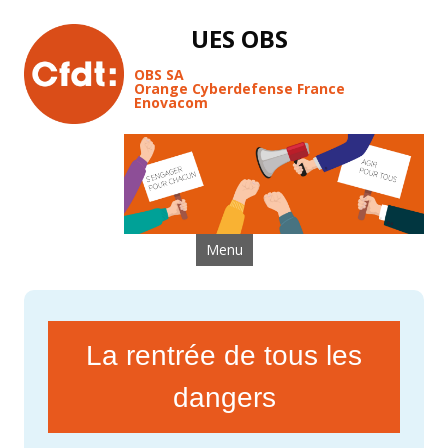
UES OBS
OBS SA
Orange Cyberdefense France
Enovacom
Aller au contenu
Menu
La rentrée de tous les
dangers