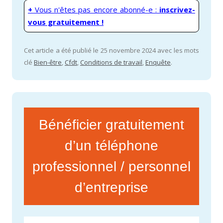
+
Vous n'êtes pas encore abonné-e :
inscrivez-
vous gratuitement !
Cet article a été publié le 25 novembre 2024 avec les mots
clé
Bien-être
,
Cfdt
,
Conditions de travail
,
Enquête
.
Bénéficier gratuitement
d’un téléphone
professionnel / personnel
d’entreprise