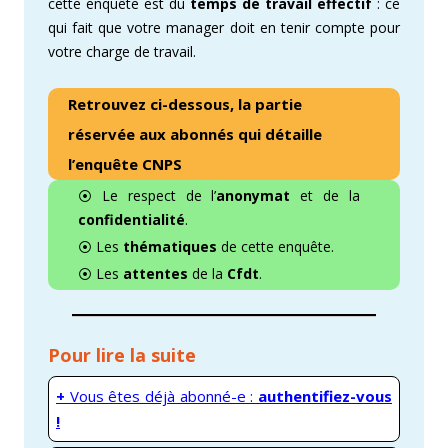
cette enquête est du
temps de travail effectif
: ce
qui fait que votre manager doit en tenir compte pour
votre charge de travail.
Retrouvez ci-dessous, la partie
réservée aux abonnés qui détaille
l’enquête CNPS
⦿ Le respect de l’
anonymat
et de la
confidentialité
.
⦿ Les
thématiques
de cette enquête.
⦿ Les
attentes
de la
Cfdt
.
Pour lire la suite
+
Vous êtes déjà abonné-e :
authentifiez-vous
!