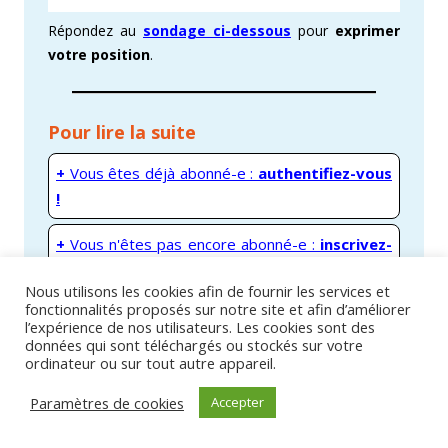
Répondez au
sondage ci-dessous
pour
exprimer
votre position
.
Pour lire la suite
+
Vous êtes déjà abonné-e :
authentifiez-vous
!
+
Vous n'êtes pas encore abonné-e :
inscrivez-
vous gratuitement !
Nous utilisons les cookies afin de fournir les services et
fonctionnalités proposés sur notre site et afin d’améliorer
l’expérience de nos utilisateurs. Les cookies sont des
Cet article a été publié le 27 août 2020 avec les mots clé
données qui sont téléchargés ou stockés sur votre
Cfdt
,
Conditions de travail
,
Covid
,
Télétravail
.
ordinateur ou sur tout autre appareil.
Paramètres de cookies
Accepter