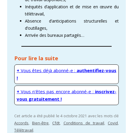
Inéquités d’application et de mise en œuvre du
télétravail,
Absence d’anticipations structurelles et
d’outillages,
Arrivée des bureaux partagés…
Pour lire la suite
+
Vous êtes déjà abonné-e :
authentifiez-vous
!
+
Vous n'êtes pas encore abonné-e :
inscrivez-
vous gratuitement !
Cet article a été publié le 4 octobre 2021 avec les mots clé
Accords
,
Bien-être
,
Cfdt
,
Conditions de travail
,
Covid
,
Télétravail
.