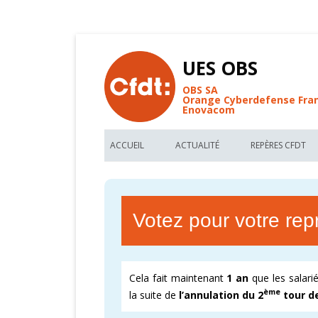
UES OBS
OBS SA
Orange Cyberdefense Fra
Enovacom
ACCUEIL
ACTUALITÉ
REPÈRES CFDT
BIENVENUE AU SITE CFDT OBS
LES NOUVEAUX ARTICLES UES OBS
LES REPÈRES C
FIL D’ACTUALITÉ DE L’UES OBS
TRACTS CFDT UES OBS
VOS MÉMO-KIT
Votez pour votre rep
FORUM DE DISCUSSIONS CFDT
RÉUNION D’INFORMATIONS CFDT
ACCORDS COLL
RECHERCHE PAR MOTS CLEFS
PARTAGEZ NOS FONDAMENTAUX
DÉCRYPTER OR
Cela fait maintenant
1 an
que les salari
GLOSSAIRE DE L’UES OBS
CARTOGRAPHIE
ème
la suite de
l’annulation du 2
tour de
CFDT – 1ER SYNDICAT DE FRANCE
CARTOGRAPHIE