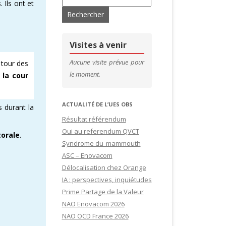
s
. Ils ont et
’ADHÉRENTS
CONTACTS & LIENS UTILES
DE SITES
CFDT – 1ER SYNDICAT DES CADRES
Visites à venir
SITES
Aucune visite prévue pour
 tour des
le moment.
 la cour
IDATURES
ACTUALITÉ DE L’UES OBS
s durant la
Résultat référendum
Oui au referendum QVCT
torale
.
Syndrome du mammouth
ASC – Enovacom
Délocalisation chez Orange
IA : perspectives, inquiétudes
Prime Partage de la Valeur
NAO Enovacom 2026
NAO OCD France 2026