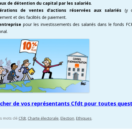
aux de détention du capital par les salariés
.
érations de ventes d’actions réservées aux salariés
(y c
dement et des facilités de paiement.
entreprise
pour les investissements des salariés dans le fonds F
nal.
ocher de vos représentants Cfdt pour toutes ques
es mots clé
Cfdt
,
Charte électorale
,
Election
,
Ethiques
.