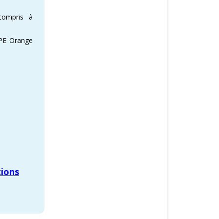
ompris à
CPE Orange
tions