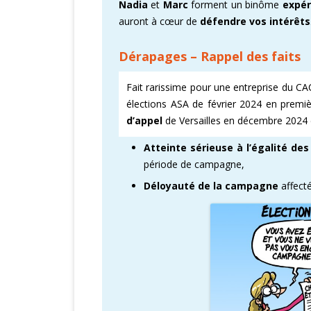
Nadia
et
Marc
forment un binôme
expér
auront à cœur de
défendre vos intérêts
CARTOGRAPHI
Dérapages – Rappel des faits
AMÉLIORATION
VICTOIRES CFD
Fait rarissime pour une entreprise du CA
élections ASA de février 2024 en premi
d’appel
de Versailles en décembre 2024 
Atteinte sérieuse à l’égalité d
période de campagne,
Déloyauté de la campagne
affecté