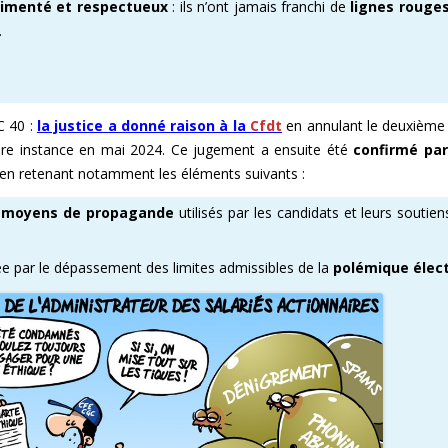
imenté et respectueux
: ils n’ont jamais franchi de
lignes rouge
.
E ENOVACOM
CSE & RP – MANDATS ATTRACTIFS !
COMMENT ADHÉRER À LA CFDT ?
CFDT – UN SYNDICAT D
 CONTINUE
DEVENEZ RÉFÉRENT AFFICHAGE
ORGANISER LES VISITES 
T
PROCHAINES VISITES DE 
C 40 :
la justice a donné raison à la
Cfdt
en annulant le deuxième
ère instance en mai 2024. Ce jugement a ensuite été
confirmé par
ADMINISTRATION CAND
en retenant notamment les éléments suivants :
es moyens de propagande
utilisés par les candidats et leurs soutien
e par le dépassement des limites admissibles de la
polémique élec