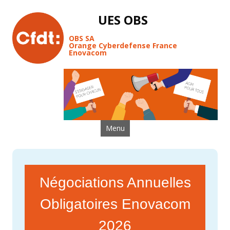
UES OBS
OBS SA
Orange Cyberdefense France
Enovacom
Aller au contenu
Menu
Négociations Annuelles
Obligatoires Enovacom
2026