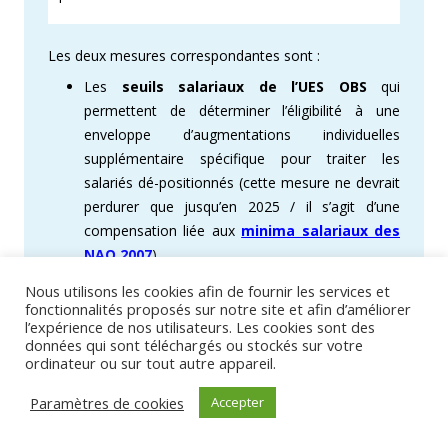
Les deux mesures correspondantes sont :
Les
seuils salariaux de l’UES OBS
qui
permettent de déterminer l’éligibilité à une
enveloppe d’augmentations individuelles
supplémentaire spécifique pour traiter les
salariés dé-positionnés (cette mesure ne devrait
perdurer que jusqu’en 2025 / il s’agit d’une
compensation liée aux
minima salariaux des
NAO 2007
).
Les
minima conventionnels BETIC
qui
Nous utilisons les cookies afin de fournir les services et
fonctionnalités proposés sur notre site et afin d’améliorer
définissent des minima salariaux en relation
l’expérience de nos utilisateurs. Les cookies sont des
avec votre coefficient BETIC.
données qui sont téléchargés ou stockés sur votre
ordinateur ou sur tout autre appareil.
Retrouvez ci-dessous, la partie
Paramètres de cookies
Accepter
réservée aux abonnés proposant une
synthèse des Minima et Seuils