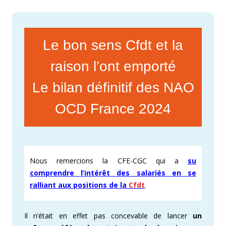
Le bon sens Cfdt et la
raison l’ont emporté
Le bilan définitif des NAO
OCD France 2024
Nous remercions la CFE-CGC qui a
su
comprendre l’intérêt des salariés en se
ralliant aux positions de la
Cfdt
.
Il n’était en effet pas concevable de lancer
un