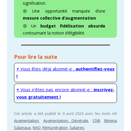
signification.
⦿ Une opportunité manquée d’une
mesure collective d’augmentation
.
⦿ Un
budget fidélisation absurde
contournant la notion d’éligibilité.
Pour lire la suite
+
Vous êtes déjà abonné-e :
authentifiez-vous
!
+
Vous n'êtes pas encore abonné-e :
inscrivez-
vous gratuitement !
Cet article a été publié le 9 avril 2024 avec les mots clé
Augmentation
,
Augmentation Générale
,
Cfdt
,
Minima
Salariaux
,
NAO
,
Rémunération
,
Salaires
.