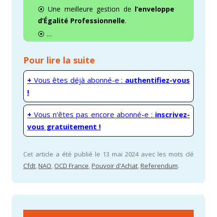
⦿ Une meilleure gestion de
l’enveloppe
d’Égalité Professionnelle
.
⦿ …
Pour lire la suite
+
Vous êtes déjà abonné-e :
authentifiez-vous
!
+
Vous n'êtes pas encore abonné-e :
inscrivez-
vous gratuitement !
Cet article a été publié le 13 mai 2024 avec les mots clé
Cfdt
,
NAO
,
OCD France
,
Pouvoir d'Achat
,
Referendum
.