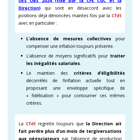
UES OBS 2024 (fixé par la CFE CGC et la
Direction)
qui sont en désaccord avec les
positions déjà dénoncées maintes fois par la
Cfdt
avec en particulier :
L’absence de mesures collectives
pour
compenser une inflation toujours présente.
L’absence de moyens significatifs pour
traiter
les inégalités salariales
.
Le maintien des
critères d’éligibilités
décorrélés de l’inflation actuelle tout en
proposant une enveloppe spécifique de
« fidélisation » pour contourner ces mêmes
critères.
La
Cfdt
regrette toujours que
la Direction ait
fait perdre plus d’un mois de tergiversations
aux négociateurs
par l’absence de production