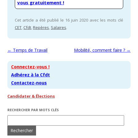
vous gratuitement !
Cet article a été publié le 16 juin 2020 avec les mots clé
CET
,
Cfdt
,
Repères
,
Salaires
.
Navigation des articles
←
Temps de Travail
Mobilité, comment faire ?
→
Connectez-vous !
Adhérez à la Cfdt
Contactez-nous
Candidater & Élections
RECHERCHER PAR MOTS CLÉS
Rechercher :