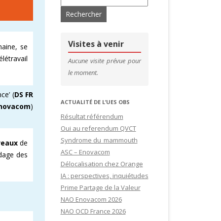
’ADHÉRENTS
CONTACTS & LIENS UTILES
DE SITES
CFDT – 1ER SYNDICAT DES CADRES
Visites à venir
maine, se
létravail
SITES
Aucune visite prévue pour
le moment.
IDATURES
ce’ (
DS FR
ACTUALITÉ DE L’UES OBS
novacom
)
Résultat référendum
Oui au referendum QVCT
Syndrome du mammouth
veaux
de
ASC – Enovacom
idage des
Délocalisation chez Orange
IA : perspectives, inquiétudes
Prime Partage de la Valeur
NAO Enovacom 2026
NAO OCD France 2026