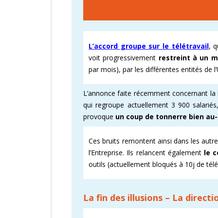
CARTOGRAPHI
AMÉLIORATION
L’accord groupe sur le télétravail
, 
voit progressivement
restreint à un 
VICTOIRES CFD
par mois), par les différentes entités de 
L’annonce faite récemment concernant la mis
qui regroupe actuellement 3 900 salarié
provoque
un coup de tonnerre bien au-
Ces bruits remontent ainsi dans les autr
l’Entreprise. Ils relancent également
le 
outils (actuellement bloqués à 10j de té
La fin des illusions – La direct