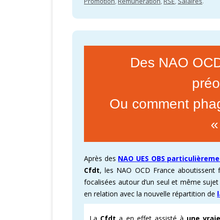
Promotion
,
Rémunération
,
RSE
,
Salaires
.
Des NAO OCD F
préo
Ou comment phagoc
«
Après des
NAO UES OBS particulièrem
Cfdt
, les NAO OCD France aboutissent 
focalisées autour d’un seul et même suje
en relation avec la nouvelle répartition de
La
Cfdt
a en effet assisté à
une vrai