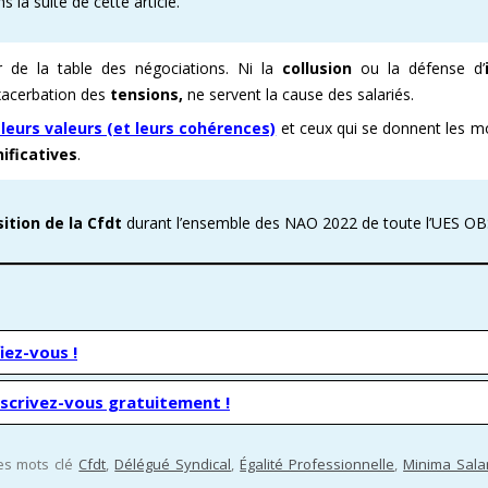
la suite de cette article.
r de la table des négociations. Ni la
collusion
ou la défense d’
exacerbation des
tensions,
ne servent la cause des salariés.
leurs valeurs (et leurs cohérences)
et ceux qui se donnent les 
ificatives
.
ition de la Cfdt
durant l’ensemble des NAO 2022 de toute l’UES OB
iez-vous !
nscrivez-vous gratuitement !
les mots clé
Cfdt
,
Délégué Syndical
,
Égalité Professionnelle
,
Minima Sala