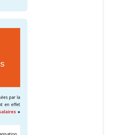
es
ées par la
t en effet
salaires
»
anisation