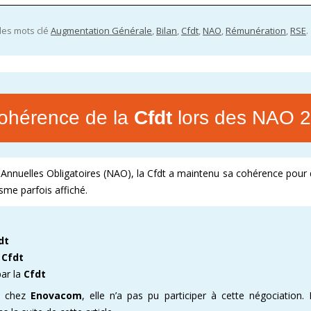
 les mots clé
Augmentation Générale
,
Bilan
,
Cfdt
,
NAO
,
Rémunération
,
RSE
.
cohérence de la
Cfdt
lors des NAO 
Annuelles Obligatoires (NAO), la Cfdt a maintenu sa cohérence pour
isme parfois affiché.
dt
e
Cfdt
par la
Cfdt
ve chez
Enovacom
, elle n’a pas pu participer à cette négociation.