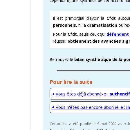
cependant, une synthèse de cet accord dans 
Il est primordial d’avoir la
Cfdt
autou
personnels,
ni la
dramatisation
ou l’
Pour la
Cfdt
, seuls ceux qui
défendent 
réussir,
obtiennent des avancées sign
Retrouvez le
bilan synthétique de la pos
Pour lire la suite
+
Vous êtes déjà abonné-e :
authentif
+
Vous n'êtes pas encore abonné-e :
i
Cet article a été publié le 9 mai 2022 avec 