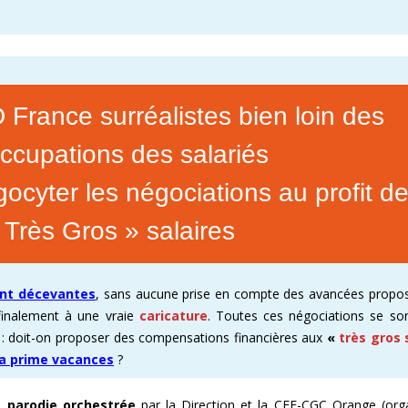
rance surréalistes bien loin des
ccupations des salariés
yter les négociations au profit d
 Très Gros » salaires
ent décevantes
, sans aucune prise en compte des avancées propos
finalement à une vraie
caricature
. Toutes ces négociations se son
t : doit-on proposer des compensations financières aux
«
très gros 
la prime vacances
?
e parodie orchestrée
par la Direction et la CFE-CGC Orange (org