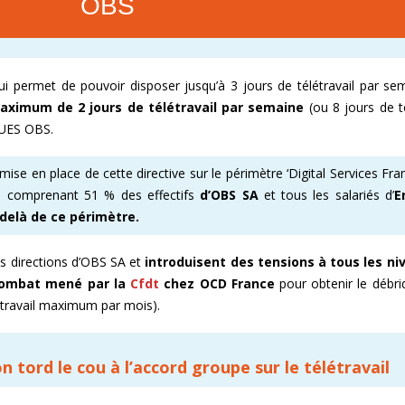
OBS
E ENOVACOM
CSE & RP – MANDATS ATTRACTIFS !
COMMENT ADHÉRER À LA CFDT ?
CFDT – UN SYNDICAT D
 CONTINUE
DEVENEZ RÉFÉRENT AFFICHAGE
ORGANISER LES VISITES 
qui permet de pouvoir disposer jusqu’à 3 jours de télétravail par se
maximum de 2 jours de télétravail par semaine
(ou 8 jours de té
T
PROCHAINES VISITES DE 
l’UES OBS.
ADMINISTRATION CAND
e en place de cette directive sur le périmètre ‘Digital Services Fran
s, comprenant 51 % des effectifs
d’OBS SA
et tous les salariés d’
E
delà de ce périmètre.
es directions d’OBS SA et
introduisent des tensions à tous les ni
combat mené par la
Cfdt
chez OCD France
pour obtenir le débr
létravail maximum par mois).
ion tord le cou à l’accord groupe sur le télétravail