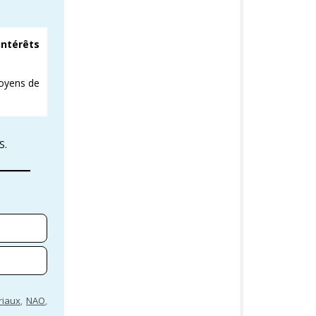
intérêts
moyens de
S.
riaux
,
NAO
,