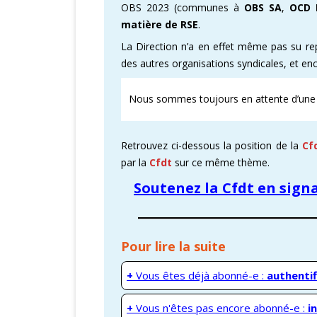
OBS 2023 (communes à
OBS SA
,
OCD 
matière de RSE
.
La Direction n’a en effet même pas su r
des autres organisations syndicales, et enc
Nous sommes toujours en attente d’un
Retrouvez ci-dessous la position de la
Cf
par la
Cfdt
sur ce même thème.
Soutenez la Cfdt en sig
Pour lire la suite
+
Vous êtes déjà abonné-e :
authentif
+
Vous n'êtes pas encore abonné-e :
i