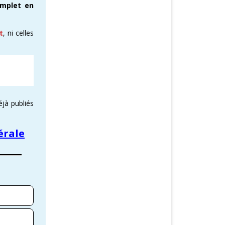
omplet en
t
, ni celles
éjà publiés
érale