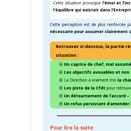
Cette situation provoque
l’émoi et l’i
l’équilibre qui existait dans l’Entrep
Cette perception est de plus renforcée p
nécessaire pour assumer clairement
Retrouvez ci-dessous, la partie r
situation :
⦿
Un caprice de chef, mal assum
⦿
Les objectifs avouables et non
⦿ La Direction a vraiment mis
la cha
⦿
Les piste de la Cfdt
pour retrouve
⦿
Un détournement de l’accord –
⦿
Un refus persistant d’amender l
Pour lire la suite