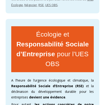
Écologie
,
Négocier
,
RSE
,
UES OBS
.
Écologie et
Responsabilité Sociale
d’Entreprise
pour l’UES
OBS
A l’heure de l’urgence écologique et climatique, la
Responsabilité Sociale d’Entreprise (RSE)
et la
déclinaison du développement durable pour les
entreprises
devient une évidence
.
Pour autant,
les actions concrètes de notre