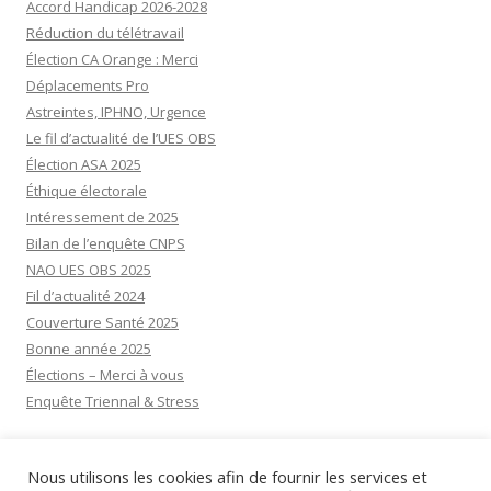
Accord Handicap 2026-2028
Réduction du télétravail
Élection CA Orange : Merci
Déplacements Pro
Astreintes, IPHNO, Urgence
Le fil d’actualité de l’UES OBS
Élection ASA 2025
Éthique électorale
Intéressement de 2025
Bilan de l’enquête CNPS
NAO UES OBS 2025
Fil d’actualité 2024
Couverture Santé 2025
Bonne année 2025
Élections – Merci à vous
Enquête Triennal & Stress
Visiteurs aujourd’hui:
37
Nous utilisons les cookies afin de fournir les services et
Visiteurs d’hier:
47