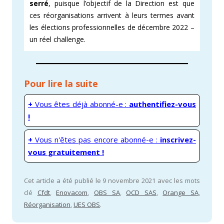
serré
, puisque l’objectif de la Direction est que
ces réorganisations arrivent à leurs termes avant
les élections professionnelles de décembre 2022 –
un réel challenge.
Pour lire la suite
+
Vous êtes déjà abonné-e :
authentifiez-vous
!
+
Vous n'êtes pas encore abonné-e :
inscrivez-
vous gratuitement !
Cet article a été publié le 9 novembre 2021 avec les mots
clé
Cfdt
,
Enovacom
,
OBS SA
,
OCD SAS
,
Orange SA
,
Réorganisation
,
UES OBS
.