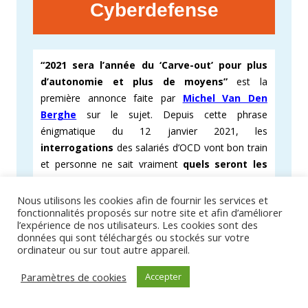
Cyberdefense
“2021 sera l’année du ‘Carve-out’ pour plus
d’autonomie et plus de moyens”
est la
première annonce faite par
Michel Van Den
Berghe
sur le sujet. Depuis cette phrase
énigmatique du 12 janvier 2021, les
interrogations
des salariés d’OCD vont bon train
et personne ne sait vraiment
quels seront les
prochains changements à venir
.
Nous utilisons les cookies afin de fournir les services et
Le dernier
CSEC
extraordinaire du 13 avril 2021 a
fonctionnalités proposés sur notre site et afin d’améliorer
l’expérience de nos utilisateurs. Les cookies sont des
permis de
lever une petite partie du voile qui
données qui sont téléchargés ou stockés sur votre
entoure cet obscur « Carve-Out »
qui devrait
ordinateur ou sur tout autre appareil.
prendre forme en
juillet 2021
. Il conforte également
les annonces prémonitoires faites par la
Cfdt
en
Paramètres de cookies
Accepter
octobre 2020 (voir l’article «
OCD un monde à