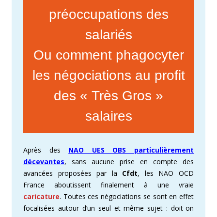
préoccupations des
salariés
Ou comment phagocyter
les négociations au profit
des « Très Gros »
salaires
Après des
NAO UES OBS particulièrement
décevantes
, sans aucune prise en compte des
avancées proposées par la
Cfdt
, les NAO OCD
France aboutissent finalement à une vraie
caricature
. Toutes ces négociations se sont en effet
focalisées autour d’un seul et même sujet : doit-on