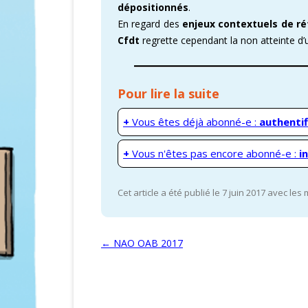
dépositionnés
.
En regard des
enjeux contextuels de ré
CARTOGRAPHI
Cfdt
regrette cependant la non atteinte d’
AMÉLIORATION
VICTOIRES CFD
Pour lire la suite
+
Vous êtes déjà abonné-e :
authentif
+
Vous n'êtes pas encore abonné-e :
i
Cet article a été publié le 7 juin 2017 avec les
Navigation des articles
←
NAO OAB 2017