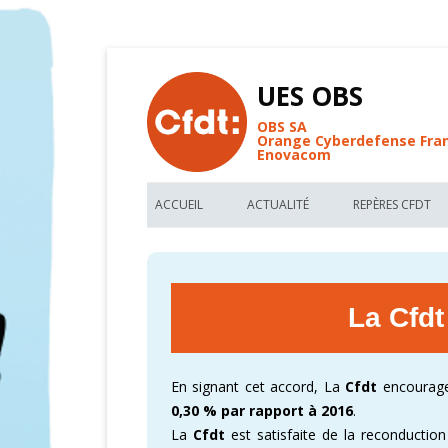
UES OBS
OBS SA
Orange Cyberdefense Fra
Enovacom
ACCUEIL
ACTUALITÉ
REPÈRES CFDT
BIENVENUE AU SITE CFDT OBS
LES NOUVEAUX ARTICLES UES OBS
LES REPÈRES C
FIL D’ACTUALITÉ DE L’UES OBS
TRACTS CFDT UES OBS
VOS MÉMO-KIT
La Cfd
FORUM DE DISCUSSIONS CFDT
RÉUNION D’INFORMATIONS CFDT
ACCORDS COLL
RECHERCHE PAR MOTS CLEFS
PARTAGEZ NOS FONDAMENTAUX
DÉCRYPTER OR
En signant cet accord, La
Cfdt
encourage 
GLOSSAIRE DE L’UES OBS
CARTOGRAPHIE
0,30 % par rapport à 2016
.
La
Cfdt
est satisfaite de la reconducti
CFDT – 1ER SYNDICAT DE FRANCE
CARTOGRAPHIE