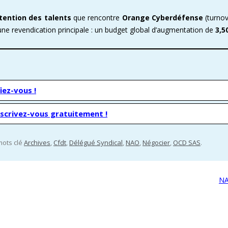
tention des talents
que rencontre
Orange Cyberdéfense
(turnove
E ENOVACOM
CSE & RP – MANDATS ATTRACTIFS !
COMMENT ADHÉRER À LA CFDT ?
CFDT – UN SYNDICAT D
une revendication principale : un budget global d’augmentation de
3,5
 CONTINUE
DEVENEZ RÉFÉRENT AFFICHAGE
ORGANISER LES VISITES 
T
PROCHAINES VISITES DE 
ADMINISTRATION CAND
iez-vous !
nscrivez-vous gratuitement !
 mots clé
Archives
,
Cfdt
,
Délégué Syndical
,
NAO
,
Négocier
,
OCD SAS
.
NA