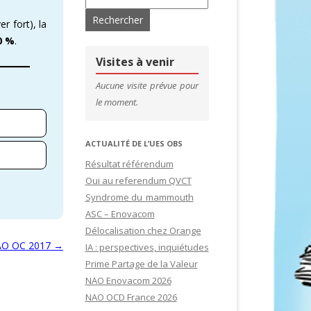
r fort), la
’ADHÉRENTS
CONTACTS & LIENS UTILES
0 %
.
DE SITES
CFDT – 1ER SYNDICAT DES CADRES
Visites à venir
SITES
Aucune visite prévue pour
le moment.
IDATURES
ACTUALITÉ DE L’UES OBS
Résultat référendum
Oui au referendum QVCT
Syndrome du mammouth
ASC – Enovacom
Délocalisation chez Orange
O OC 2017
→
IA : perspectives, inquiétudes
Prime Partage de la Valeur
NAO Enovacom 2026
NAO OCD France 2026