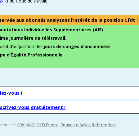
2-13
du Code du travail).
servée aux abonnés analysant l’intérêt de la position Cfdt :
entations Individuelles Supplémentaires (AIS)
.
ime journalière de télétravail
.
sitif d’acquisition des
jours de congés d’ancienneté
.
ppe d’Égalité Professionnelle
.
iez-vous !
nscrivez-vous gratuitement !
s mots clé
Cfdt
,
NAO
,
OCD France
,
Pouvoir d'Achat
,
Referendum
.