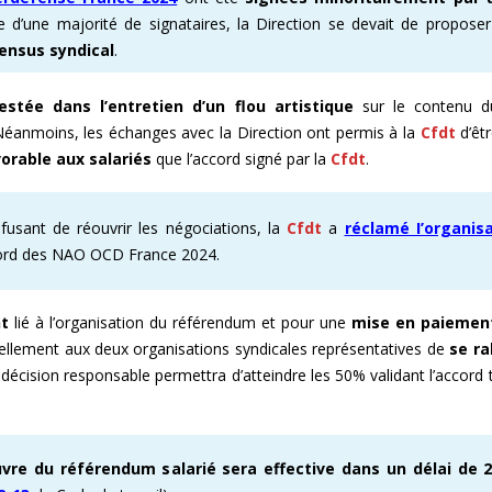
e d’une majorité de signataires, la Direction se devait de propose
E ENOVACOM
CSE & RP – MANDATS ATTRACTIFS !
COMMENT ADHÉRER À LA CFDT ?
CFDT – UN SYNDICAT D
ensus syndical
.
 CONTINUE
DEVENEZ RÉFÉRENT AFFICHAGE
ORGANISER LES VISITES 
estée dans l’entretien d’un flou artistique
sur le contenu 
anmoins, les échanges avec la Direction ont permis à la
Cfdt
d’êt
T
PROCHAINES VISITES DE 
orable aux salariés
que l’accord signé par la
Cfdt
.
ADMINISTRATION CAND
refusant de réouvrir les négociations, la
Cfdt
a
réclamé I’organisa
ccord des NAO OCD France 2024.
nt
lié à l’organisation du référendum et pour une
mise en paiement
llement aux deux organisations syndicales représentatives de
se ral
 décision responsable permettra d’atteindre les 50% validant l’accord 
vre du référendum salarié sera effective dans un délai de 