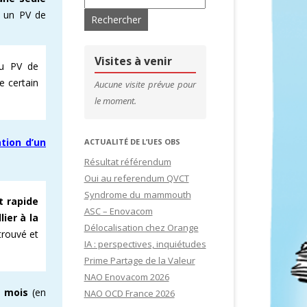
r un PV de
’ADHÉRENTS
CONTACTS & LIENS UTILES
DE SITES
CFDT – 1ER SYNDICAT DES CADRES
Visites à venir
du PV de
re certain
SITES
Aucune visite prévue pour
le moment.
IDATURES
tion d’un
ACTUALITÉ DE L’UES OBS
Résultat référendum
Oui au referendum QVCT
Syndrome du mammouth
 rapide
ASC – Enovacom
lier à la
Délocalisation chez Orange
trouvé et
IA : perspectives, inquiétudes
Prime Partage de la Valeur
NAO Enovacom 2026
2 mois
(en
NAO OCD France 2026