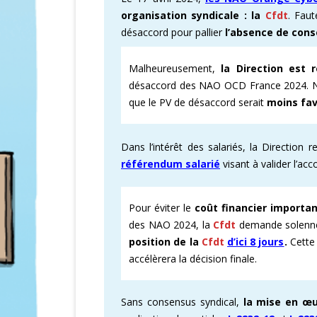
organisation syndicale : la
Cfdt
. Faut
CARTOGRAPHI
désaccord pour pallier
l’absence de cons
AMÉLIORATION
Malheureusement,
la Direction est r
désaccord des NAO OCD France 2024. Né
VICTOIRES CFD
que le PV de désaccord serait
moins fav
Dans l’intérêt des salariés, la Direction 
référendum salarié
visant à valider l’a
Pour éviter le
coût financier importa
des NAO 2024, la
Cfdt
demande solenne
position de la
Cfdt
d’ici 8 jours
.
Cette
accélèrera la décision finale.
Sans consensus syndical,
la mise en œu