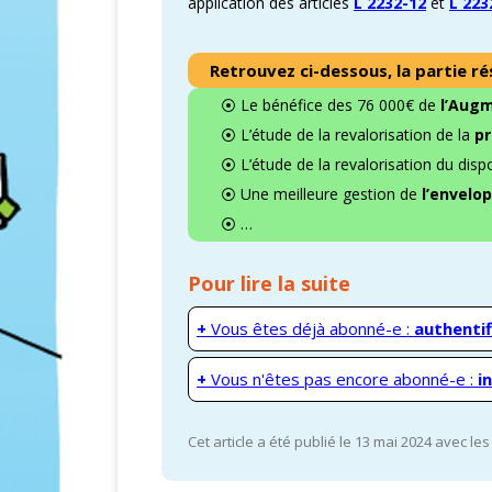
application des articles
L 2232-12
et
L 223
Retrouvez ci-dessous, la partie ré
⦿ Le bénéfice des 76 000€ de
l’Augm
⦿ L’étude de la revalorisation de la
pr
⦿ L’étude de la revalorisation du dispo
⦿ Une meilleure gestion de
l’envelo
⦿ …
Pour lire la suite
+
Vous êtes déjà abonné-e :
authentif
+
Vous n'êtes pas encore abonné-e :
i
Cet article a été publié le 13 mai 2024 avec le