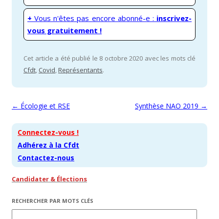
+
Vous n'êtes pas encore abonné-e :
inscrivez-
vous gratuitement !
Cet article a été publié le 8 octobre 2020 avec les mots clé
Cfdt
,
Covid
,
Représentants
.
Navigation des articles
←
Écologie et RSE
Synthèse NAO 2019
→
Connectez-vous !
Adhérez à la Cfdt
Contactez-nous
Candidater & Élections
RECHERCHER PAR MOTS CLÉS
Rechercher :