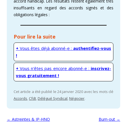
accord handicap. Les résultats restent également très
insuffisants en regard des accords signés et des
obligations légales :
Pour lire la suite
+
Vous êtes déjà abonné-e :
authentifiez-vous
!
+
Vous n'êtes pas encore abonné-e :
inscrivez-
vous gratuitement !
Cet article a été publié le 24 janvier 2020 avec les mots clé
Accords
,
Cfdt
,
Délégué Syndical
,
Négocier
.
Navigation des articles
←
Astreintes & IP-HNO
Burn-out
→