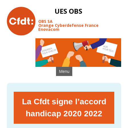
UES OBS
OBS SA
Orange Cyberdefense France
Enovacom
Aller au contenu
Menu
La Cfdt signe l’accord
handicap 2020 2022