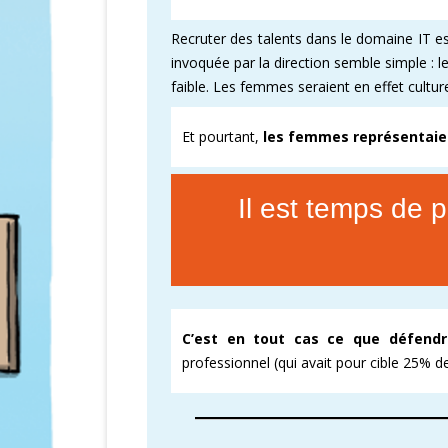
Recruter des talents dans le domaine IT est
CARTOGRAPHI
invoquée par la direction semble simple : l
AMÉLIORATION
faible. Les femmes seraient en effet cultu
VICTOIRES CFD
Et pourtant,
les femmes représentaien
Il est temps de p
C’est en tout cas ce que défend
professionnel (qui avait pour cible 25% 