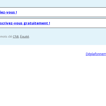
iez-vous !
nscrivez-vous gratuitement !
s mots clé
Cfdt
,
Équité
.
Déplafonnem