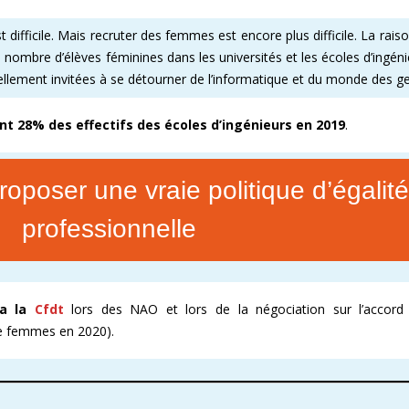
 difficile. Mais recruter des femmes est encore plus difficile. La rais
E ENOVACOM
CSE & RP – MANDATS ATTRACTIFS !
COMMENT ADHÉRER À LA CFDT ?
CFDT – UN SYNDICAT D
e nombre d’élèves féminines dans les universités et les écoles d’ingéni
 CONTINUE
DEVENEZ RÉFÉRENT AFFICHAGE
ORGANISER LES VISITES 
rellement invitées à se détourner de l’informatique et du monde des g
T
PROCHAINES VISITES DE 
t 28% des effectifs des écoles d’ingénieurs en 2019
.
ADMINISTRATION CAND
roposer une vraie politique d’égalité
professionnelle
ra la
Cfdt
lors des NAO et lors de la négociation sur l’accord 
de femmes en 2020).