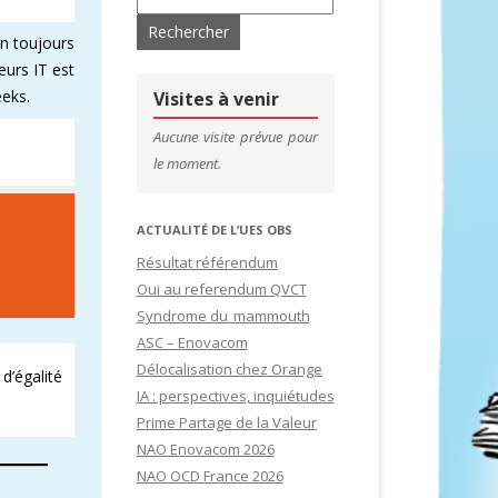
on toujours
’ADHÉRENTS
CONTACTS & LIENS UTILES
eurs IT est
DE SITES
CFDT – 1ER SYNDICAT DES CADRES
eeks.
Visites à venir
SITES
Aucune visite prévue pour
le moment.
IDATURES
ACTUALITÉ DE L’UES OBS
Résultat référendum
Oui au referendum QVCT
Syndrome du mammouth
ASC – Enovacom
Délocalisation chez Orange
d’égalité
IA : perspectives, inquiétudes
Prime Partage de la Valeur
NAO Enovacom 2026
NAO OCD France 2026