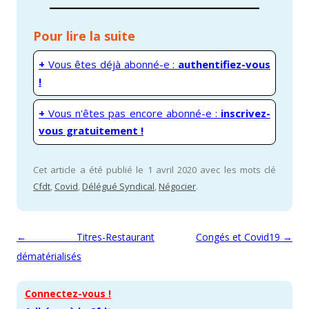
Pour lire la suite
+
Vous êtes déjà abonné-e :
authentifiez-vous
!
+
Vous n'êtes pas encore abonné-e :
inscrivez-
vous gratuitement !
Cet article a été publié le 1 avril 2020 avec les mots clé
Cfdt
,
Covid
,
Délégué Syndical
,
Négocier
.
Navigation des articles
←
Titres-Restaurant
Congés et Covid19
→
dématérialisés
Connectez-vous !