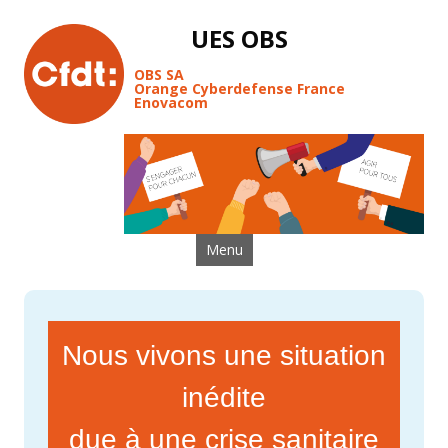
UES OBS
OBS SA
Orange Cyberdefense France
Enovacom
Aller au contenu
Menu
Nous vivons une situation
inédite
due à une crise sanitaire