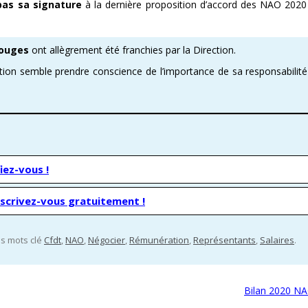
pas sa signature
à la dernière proposition d’accord des NAO 2020
E ENOVACOM
CSE & RP – MANDATS ATTRACTIFS !
COMMENT ADHÉRER À LA CFDT ?
CFDT – UN SYNDICAT D
rouges
ont allègrement été franchies par la Direction.
 CONTINUE
DEVENEZ RÉFÉRENT AFFICHAGE
ORGANISER LES VISITES 
ction semble prendre conscience de l’importance de sa responsabilité
T
PROCHAINES VISITES DE 
ADMINISTRATION CAND
iez-vous !
nscrivez-vous gratuitement !
les mots clé
Cfdt
,
NAO
,
Négocier
,
Rémunération
,
Représentants
,
Salaires
.
Bilan 2020 N