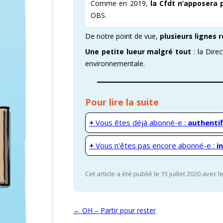
Comme en 2019,
la Cfdt n’apposera 
OBS.
CARTOGRAPHI
De notre point de vue,
plusieurs lignes 
AMÉLIORATION
Une petite lueur malgré tout
: la Dire
VICTOIRES CFD
environnementale.
Pour lire la suite
+
Vous êtes déjà abonné-e :
authentif
+
Vous n'êtes pas encore abonné-e :
i
Cet article a été publié le 15 juillet 2020 avec 
Navigation des articles
←
OH – Partir pour rester