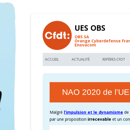
UES OBS
OBS SA
Orange Cyberdefense Fra
Enovacom
ACCUEIL
ACTUALITÉ
REPÈRES CFDT
BIENVENUE AU SITE CFDT OBS
LES NOUVEAUX ARTICLES UES OBS
LES REPÈRES C
FIL D’ACTUALITÉ DE L’UES OBS
TRACTS CFDT UES OBS
VOS MÉMO-KIT
NAO 2020 de l’UES
FORUM DE DISCUSSIONS CFDT
RÉUNION D’INFORMATIONS CFDT
ACCORDS COLL
RECHERCHE PAR MOTS CLEFS
PARTAGEZ NOS FONDAMENTAUX
DÉCRYPTER OR
Malgré
l’impulsion et le dynamisme
de
GLOSSAIRE DE L’UES OBS
CARTOGRAPHIE
par une proposition
irrecevable
et un con
CFDT – 1ER SYNDICAT DE FRANCE
CARTOGRAPHIE