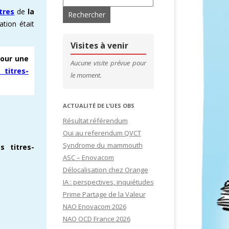
tres
de
la
’ADHÉRENTS
CONTACTS & LIENS UTILES
ation était
DE SITES
CFDT – 1ER SYNDICAT DES CADRES
Visites à venir
pour une
SITES
Aucune visite prévue pour
titres-
le moment.
IDATURES
ACTUALITÉ DE L’UES OBS
Résultat référendum
Oui au referendum QVCT
Syndrome du mammouth
 titres-
ASC – Enovacom
Délocalisation chez Orange
IA : perspectives, inquiétudes
Prime Partage de la Valeur
NAO Enovacom 2026
NAO OCD France 2026