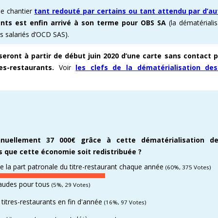
le chantier
tant redouté par certains ou tant attendu par d’au
E ENOVACOM
CSE & RP – MANDATS ATTRACTIFS !
COMMENT ADHÉRER À LA CFDT ?
CFDT – UN SYNDICAT D
ants est enfin arrivé à son terme pour OBS SA
(la dématérialis
s salariés d’OCD SAS).
 CONTINUE
DEVENEZ RÉFÉRENT AFFICHAGE
ORGANISER LES VISITES 
oseront à partir de début juin 2020 d’une carte sans contact 
T
PROCHAINES VISITES DE 
es-restaurants.
Voir
les clefs de la
dématérialisation des 
ADMINISTRATION CAND
nuellement 37 000€ grâce à cette dématérialisation des
que cette économie soit redistribuée ?
e la part patronale du titre-restaurant chaque année
(60%, 375 Votes)
haudes pour tous
(5%, 29 Votes)
s titres-restaurants en fin d'année
(16%, 97 Votes)