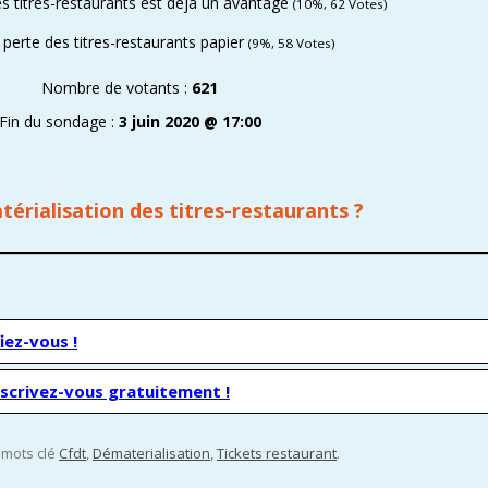
es titres-restaurants est déjà un avantage
(10%, 62 Votes)
 perte des titres-restaurants papier
(9%, 58 Votes)
Nombre de votants :
621
Fin du sondage :
3 juin 2020 @ 17:00
érialisation des titres-restaurants
?
iez-vous !
nscrivez-vous gratuitement !
s mots clé
Cfdt
,
Dématerialisation
,
Tickets restaurant
.