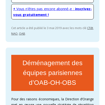
+
Vous n'êtes pas encore abonné-e :
inscrivez-
vous gratuitement !
Cet article a été publié le 3 mai 2019 avec les mots clé
Cfdt
,
NAO
,
OAB
.
Déménagement des
équipes parisiennes
d’OAB-OH-OBS
Pour des raisons économiques, la Direction d’Orange
met en œuvre une nouvelle stratégie de répartition