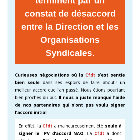
terminent par un
constat de désaccord
entre la Direction et les
Organisations
Syndicales.
Curieuses négociations où la
Cfdt
s’est sentie
bien seule
dans ses espoirs de faire aboutir un
meilleur accord que l’an passé. Nous étions pourtant
bien proches du but.
Il nous a juste manqué l’aide
de nos partenaires qui n’ont pas voulu signer
l’accord initial
.
En effet, la
Cfdt
a malheureusement été
seule à
signer le PV d’accord NAO
. La
Cfdt
a donc