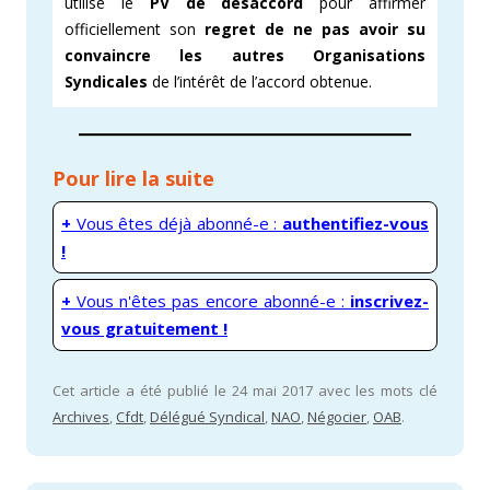
utilisé le
PV de
désaccord
pour affirmer
officiellement son
regret de ne pas avoir su
convaincre les autres Organisations
Syndicales
de l’intérêt de l’accord obtenue.
Pour lire la suite
+
Vous êtes déjà abonné-e :
authentifiez-vous
!
+
Vous n'êtes pas encore abonné-e :
inscrivez-
vous gratuitement !
Cet article a été publié le 24 mai 2017 avec les mots clé
Archives
,
Cfdt
,
Délégué Syndical
,
NAO
,
Négocier
,
OAB
.