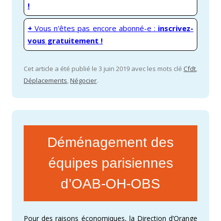
!
+
Vous n'êtes pas encore abonné-e :
inscrivez-
vous gratuitement !
Cet article a été publié le 3 juin 2019 avec les mots clé
Cfdt
,
Déplacements
,
Négocier
.
Déménagement des
équipes parisiennes
d’OAB-OH-OBS
Pour des raisons économiques, la Direction d’Orange