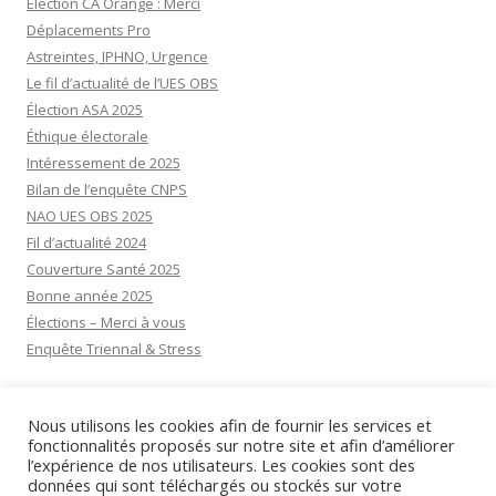
Élection CA Orange : Merci
Déplacements Pro
Astreintes, IPHNO, Urgence
Le fil d’actualité de l’UES OBS
Élection ASA 2025
Éthique électorale
Intéressement de 2025
Bilan de l’enquête CNPS
NAO UES OBS 2025
Fil d’actualité 2024
Couverture Santé 2025
Bonne année 2025
Élections – Merci à vous
Enquête Triennal & Stress
Visiteurs aujourd’hui:
7
Nous utilisons les cookies afin de fournir les services et
Visiteurs d’hier:
31
fonctionnalités proposés sur notre site et afin d’améliorer
l’expérience de nos utilisateurs. Les cookies sont des
données qui sont téléchargés ou stockés sur votre