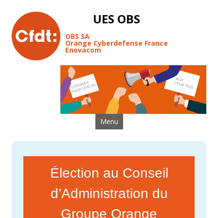
UES OBS
OBS SA
Orange Cyberdefense France
Enovacom
Aller au contenu
Menu
Élection au Conseil
d’Administration du
Groupe Orange