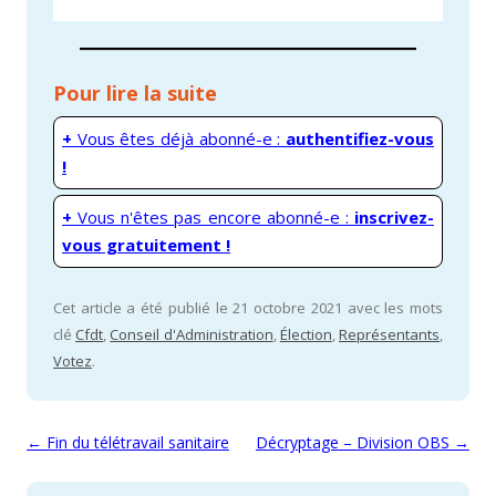
Pour lire la suite
+
Vous êtes déjà abonné-e :
authentifiez-vous
!
+
Vous n'êtes pas encore abonné-e :
inscrivez-
vous gratuitement !
Cet article a été publié le 21 octobre 2021 avec les mots
clé
Cfdt
,
Conseil d'Administration
,
Élection
,
Représentants
,
Votez
.
Navigation des articles
←
Fin du télétravail sanitaire
Décryptage – Division OBS
→