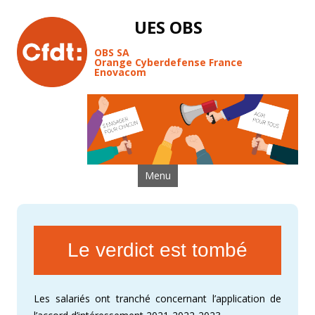
UES OBS
OBS SA
Orange Cyberdefense France
Enovacom
Aller au contenu
Menu
Le verdict est tombé
Les salariés ont tranché concernant l’application de