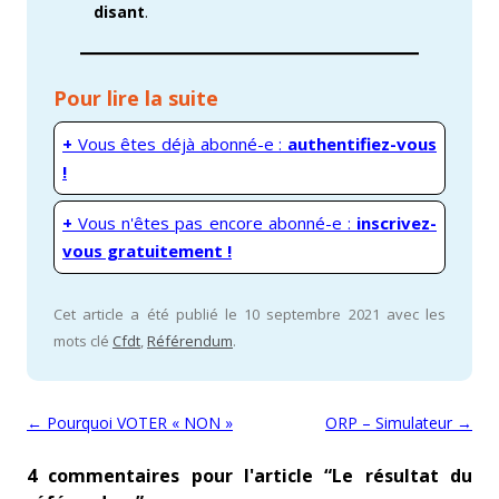
disant
.
Pour lire la suite
+
Vous êtes déjà abonné-e :
authentifiez-vous
!
+
Vous n'êtes pas encore abonné-e :
inscrivez-
vous gratuitement !
Cet article a été publié le 10 septembre 2021 avec les
mots clé
Cfdt
,
Référendum
.
Navigation des articles
←
Pourquoi VOTER « NON »
ORP – Simulateur
→
4 commentaires pour l'article “
Le résultat du