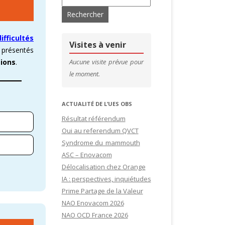
’ADHÉRENTS
CONTACTS & LIENS UTILES
fficultés
DE SITES
CFDT – 1ER SYNDICAT DES CADRES
Visites à venir
s présentés
SITES
Aucune visite prévue pour
tions
.
le moment.
IDATURES
ACTUALITÉ DE L’UES OBS
Résultat référendum
Oui au referendum QVCT
Syndrome du mammouth
ASC – Enovacom
Délocalisation chez Orange
IA : perspectives, inquiétudes
Prime Partage de la Valeur
NAO Enovacom 2026
NAO OCD France 2026