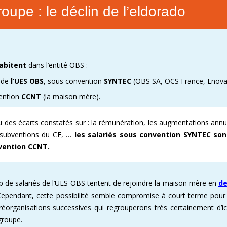
roupe : le déclin de l’eldorado
abitent
dans l’entité OBS :
r de
l’UES OBS
, sous convention
SYNTEC
(OBS SA, OCS France, Enov
ention
CCNT
(la maison mère).
 des écarts constatés sur : la rémunération, les augmentations annue
s subventions du CE, …
les salariés sous convention SYNTEC so
nvention CCNT.
 de salariés de l’UES OBS tentent de rejoindre la maison mère en
d
Cependant, cette possibilité semble compromise à court terme pour 
réorganisations successives qui regrouperons très certainement d’ic
groupe.