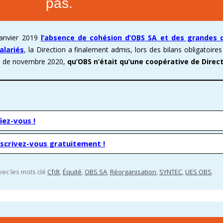
pas.
E ENOVACOM
CSE & RP – MANDATS ATTRACTIFS !
COMMENT ADHÉRER À LA CFDT ?
CFDT – UN SYNDICAT D
janvier 2019
l’absence de cohésion d’OBS SA et des grandes di
 CONTINUE
DEVENEZ RÉFÉRENT AFFICHAGE
ORGANISER LES VISITES 
alariés
, la Direction a finalement admis, lors des bilans obligatoire
T
PROCHAINES VISITES DE 
e) de novembre 2020,
qu’OBS n’était qu’une coopérative de Direc
ADMINISTRATION CAND
iez-vous !
nscrivez-vous gratuitement !
vec les mots clé
Cfdt
,
Équité
,
OBS SA
,
Réorganisation
,
SYNTEC
,
UES OBS
.