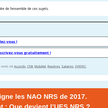
ée de l’ensemble de ces sujets.
iez-vous !
nscrivez-vous gratuitement !
es mots clé
Accords
,
Cfdt
,
Mobilité
,
Repères
,
Salaires
,
SYNTEC
.
signe les NAO NRS de 2017.
nt : Que devient l’UES NRS ?