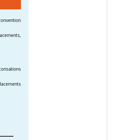
 convention
lacements,
orisations
éplacements