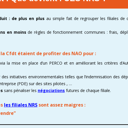
duit : de plus en plus
au simple fait de regrouper les filiales de
oins en moins
de règles de fonctionnement communes : frais, dép
 la
Cfdt
étaient de profiter des NAO pour :
via la mise en place d’un PERCO et en améliorant les critères d’Aut
r des initiatives environnementales telles que l’indemnisation des d
reprise (PDE) sur des sites pilotes , …
es
sans pénaliser les
négociations
futures de chaque filiale.
es
les filiales NRS
sont assez maigres
:
prendre”