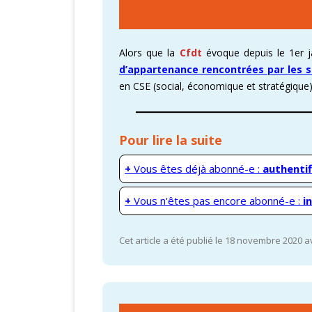
CARTOGRAPHI
Alors que la
Cfdt
évoque depuis le 1er 
AMÉLIORATION
d’appartenance rencontrées par les s
VICTOIRES CFD
en CSE (social, économique et stratégiqu
Pour lire la suite
+
Vous êtes déjà abonné-e :
authentif
+
Vous n'êtes pas encore abonné-e :
i
Cet article a été publié le 18 novembre 2020 a