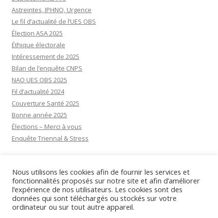
Astreintes, IPHNO, Urgence
Le fil d’actualité de l’UES OBS
Élection ASA 2025
Éthique électorale
Intéressement de 2025
Bilan de l’enquête CNPS
NAO UES OBS 2025
Fil d’actualité 2024
Couverture Santé 2025
Bonne année 2025
Élections – Merci à vous
Enquête Triennal & Stress
Visiteurs aujourd’hui:
6
Nous utilisons les cookies afin de fournir les services et
Visiteurs d’hier:
30
fonctionnalités proposés sur notre site et afin d’améliorer
l’expérience de nos utilisateurs. Les cookies sont des
données qui sont téléchargés ou stockés sur votre
ordinateur ou sur tout autre appareil.
Mentions légales