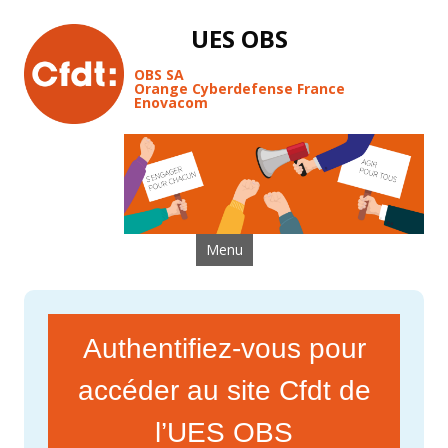
UES OBS
OBS SA
Orange Cyberdefense France
Enovacom
Aller au contenu
Menu
Authentifiez-vous pour
accéder au site Cfdt de
l’UES OBS