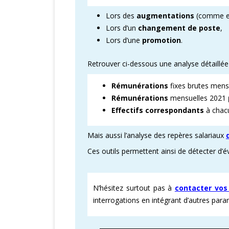
Lors des
augmentations
(comme e
CARTOGRAPHI
Lors d’un
changement de poste
,
Lors d’une
promotion
.
AMÉLIORATION
VICTOIRES CFD
Retrouver ci-dessous une analyse détaillé
Rémunérations
fixes brutes men
Rémunérations
mensuelles 2021
Effectifs correspondants
à chacu
Mais aussi l’analyse des repères salariaux
Ces outils permettent ainsi de détecter d’
N’hésitez surtout pas à
contacter vos
interrogations en intégrant d’autres par