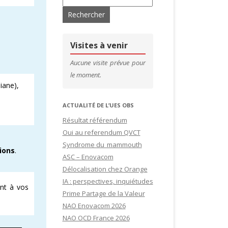
’ADHÉRENTS
CONTACTS & LIENS UTILES
DE SITES
CFDT – 1ER SYNDICAT DES CADRES
Visites à venir
SITES
Aucune visite prévue pour
le moment.
IDATURES
iane),
ACTUALITÉ DE L’UES OBS
Résultat référendum
Oui au referendum QVCT
Syndrome du mammouth
ions
.
ASC – Enovacom
Délocalisation chez Orange
IA : perspectives, inquiétudes
nt à vos
Prime Partage de la Valeur
NAO Enovacom 2026
NAO OCD France 2026