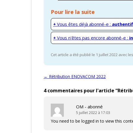
Pour lire la suite
+
Vous êtes déjà abonné-e :
authentif
+
Vous n'êtes pas encore abonné-e :
i
Cet article a été publié le 1 juillet 2022 avec l
Navigation des articles
←
Rétribution ENOVACOM 2022
4 commentaires pour l'article “
Rétrib
OM - abonné
5 juillet 2022 à 17:03
You need to be logged in to view this cont