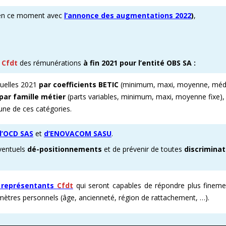
n ce moment avec
l’annonce des augmentations 2022
)
,
E ENOVACOM
CSE & RP – MANDATS ATTRACTIFS !
COMMENT ADHÉRER À LA CFDT ?
CFDT – UN SYNDICAT D
 CONTINUE
DEVENEZ RÉFÉRENT AFFICHAGE
ORGANISER LES VISITES 
T
PROCHAINES VISITES DE 
e
Cfdt
des rémunérations
à fin 2021 pour l’entité OBS SA :
ADMINISTRATION CAND
suelles 2021
par coefficients BETIC
(minimum, maxi, moyenne, méd
par famille métier
(parts variables, minimum, maxi, moyenne fixe),
ne de ces catégories.
d’OCD SAS
et
d’ENOVACOM SASU
.
éventuels
dé-positionnements
et de prévenir de toutes
discriminat
 représentants
Cfdt
qui seront capables de répondre plus fineme
amètres personnels (âge, ancienneté, région de rattachement, …).