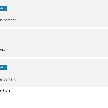
rticle
is content.
ent.
rticle
is content.
rticle.