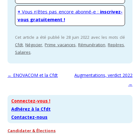
+
Vous n'êtes pas encore abonné-e :
inscrivez-
vous gratuitement !
Cet article a été publié le 28 juin 2022 avec les mots clé
Cfdt
,
Négocier
,
Prime vacances
,
Rémunération
,
Repères
,
Salaires
.
Navigation des articles
←
ENOVACOM et la Cfdt
Augmentations, verdict 2022
→
Connectez-vous !
Adhérez à la Cfdt
Contactez-nous
Candidater & Élections