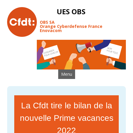
UES OBS
OBS SA
Orange Cyberdefense France
Enovacom
Aller au contenu
Menu
La Cfdt tire le bilan de la
nouvelle Prime vacances
2022