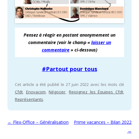
Pensez à réagir
en
postant
a
nonymement un
commentaire (voir le champ «
laisser un
commentaire
» ci-dessous)
#Partout pour tous
Cet article a été publié le 27 juin 2022 avec les mots clé
Cfdt
,
Enovacom
,
Négocier
,
Rejoignez les Équipes Cfdt
,
Représentants
.
Navigation des articles
←
Flex-Office – Généralisation
Prime vacances – Bilan 2022
→