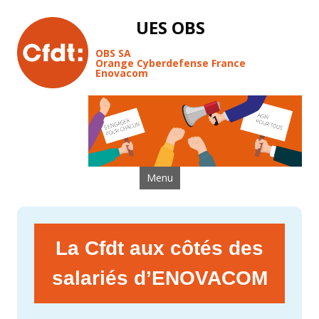
UES OBS
OBS SA
Orange Cyberdefense France
Enovacom
Aller au contenu
Menu
La Cfdt aux côtés des
salariés d’ENOVACOM