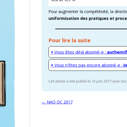
Pour augmenter la compétitivité, la direct
CARTOGRAPHI
uniformisation des pratiques et proc
AMÉLIORATION
VICTOIRES CFD
Pour lire la suite
+
Vous êtes déjà abonné-e :
authentif
+
Vous n'êtes pas encore abonné-e :
i
Cet article a été publié le 13 juin 2017 avec le
Navigation des articles
←
NAO OC 2017