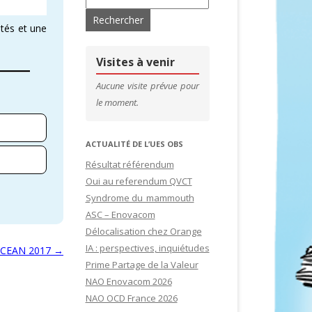
ités et une
’ADHÉRENTS
CONTACTS & LIENS UTILES
DE SITES
CFDT – 1ER SYNDICAT DES CADRES
Visites à venir
SITES
Aucune visite prévue pour
le moment.
IDATURES
ACTUALITÉ DE L’UES OBS
Résultat référendum
Oui au referendum QVCT
Syndrome du mammouth
ASC – Enovacom
Délocalisation chez Orange
IA : perspectives, inquiétudes
CEAN 2017
→
Prime Partage de la Valeur
NAO Enovacom 2026
NAO OCD France 2026