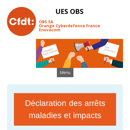
UES OBS
OBS SA
Orange Cyberdefense France
Enovacom
Aller au contenu
Menu
Déclaration des arrêts
maladies et impacts