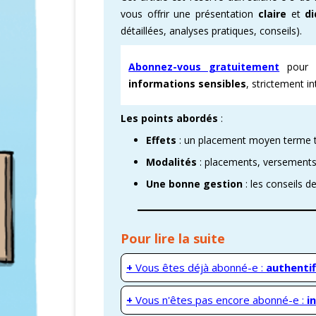
vous offrir une présentation
claire
et
d
CARTOGRAPHI
détaillées, analyses pratiques, conseils).
AMÉLIORATION
Abonnez-vous gratuitement
pour d
informations sensibles
, strictement i
VICTOIRES CFD
Les points abordés
:
Effets
: un placement moyen terme 
Modalités
: placements, versements 
Une bonne gestion
: les conseils d
Pour lire la suite
+
Vous êtes déjà abonné-e :
authentif
+
Vous n'êtes pas encore abonné-e :
i