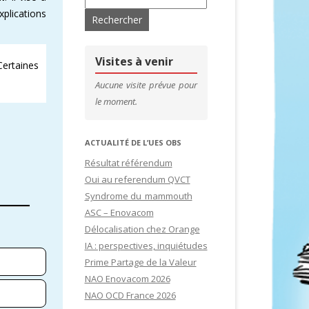
xplications
’ADHÉRENTS
CONTACTS & LIENS UTILES
DE SITES
CFDT – 1ER SYNDICAT DES CADRES
Visites à venir
ertaines
SITES
Aucune visite prévue pour
le moment.
IDATURES
ACTUALITÉ DE L’UES OBS
Résultat référendum
Oui au referendum QVCT
Syndrome du mammouth
ASC – Enovacom
Délocalisation chez Orange
IA : perspectives, inquiétudes
Prime Partage de la Valeur
NAO Enovacom 2026
NAO OCD France 2026