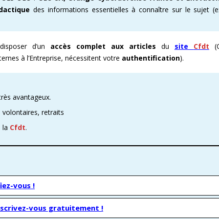
idactique
des informations essentielles à connaître sur le sujet (e
E ENOVACOM
CSE & RP – MANDATS ATTRACTIFS !
COMMENT ADHÉRER À LA CFDT ?
CFDT – UN SYNDICAT D
 CONTINUE
DEVENEZ RÉFÉRENT AFFICHAGE
ORGANISER LES VISITES 
isposer d’un
accès complet aux articles
du
site
Cfdt
(C
nternes à l’Entreprise, nécessitent votre
authentification
).
T
PROCHAINES VISITES DE 
ADMINISTRATION CAND
très avantageux.
volontaires, retraits
e la
Cfdt
.
iez-vous !
nscrivez-vous gratuitement !