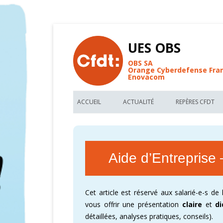
UES OBS
OBS SA
Orange Cyberdefense Fra
Enovacom
ACCUEIL
ACTUALITÉ
REPÈRES CFDT
BIENVENUE AU SITE CFDT OBS
LES NOUVEAUX ARTICLES UES OBS
LES REPÈRES C
FIL D’ACTUALITÉ DE L’UES OBS
TRACTS CFDT UES OBS
VOS MÉMO-KIT
Aide d’Entreprise 
FORUM DE DISCUSSIONS CFDT
RÉUNION D’INFORMATIONS CFDT
ACCORDS COLL
RECHERCHE PAR MOTS CLEFS
PARTAGEZ NOS FONDAMENTAUX
DÉCRYPTER OR
Cet article est réservé aux salarié-e-s de
GLOSSAIRE DE L’UES OBS
CARTOGRAPHIE
vous offrir une présentation
claire
et
d
détaillées, analyses pratiques, conseils).
CFDT – 1ER SYNDICAT DE FRANCE
CARTOGRAPHIE