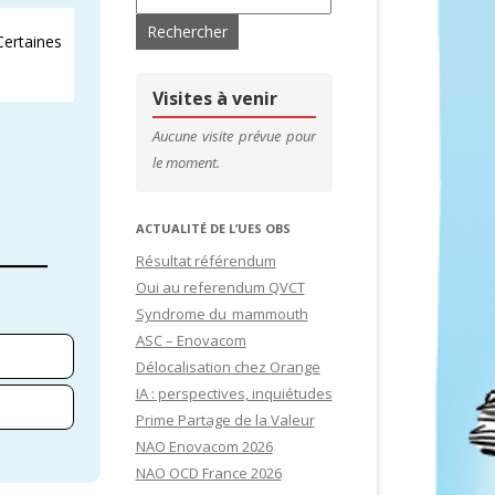
ertaines
’ADHÉRENTS
CONTACTS & LIENS UTILES
DE SITES
CFDT – 1ER SYNDICAT DES CADRES
Visites à venir
SITES
Aucune visite prévue pour
le moment.
IDATURES
ACTUALITÉ DE L’UES OBS
Résultat référendum
Oui au referendum QVCT
Syndrome du mammouth
ASC – Enovacom
Délocalisation chez Orange
IA : perspectives, inquiétudes
Prime Partage de la Valeur
NAO Enovacom 2026
NAO OCD France 2026