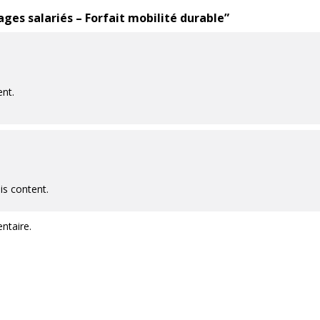
ges salariés – Forfait mobilité durable
”
ent.
is content.
ntaire.