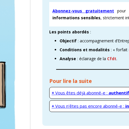
Abonnez-vous gratuitement
pour d
CARTOGRAPHI
informations sensibles
, strictement i
AMÉLIORATION
Les points abordés
:
VICTOIRES CFD
Objectif
: accompagnement d’Entrepri
Conditions et modalités
: « forfa
Analyse
: éclairage de la
Cfdt
.
Pour lire la suite
+
Vous êtes déjà abonné-e :
authentif
+
Vous n'êtes pas encore abonné-e :
i