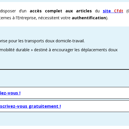
isposer d’un
accès complet aux articles
du
site
Cfdt
(C
E ENOVACOM
CSE & RP – MANDATS ATTRACTIFS !
COMMENT ADHÉRER À LA CFDT ?
CFDT – UN SYNDICAT D
nternes à l’Entreprise, nécessitent votre
authentification
).
 CONTINUE
DEVENEZ RÉFÉRENT AFFICHAGE
ORGANISER LES VISITES 
T
PROCHAINES VISITES DE 
se pour les transports doux domicile-travail.
ADMINISTRATION CAND
it mobilité durable » destiné à encourager les déplacements doux
iez-vous !
nscrivez-vous gratuitement !