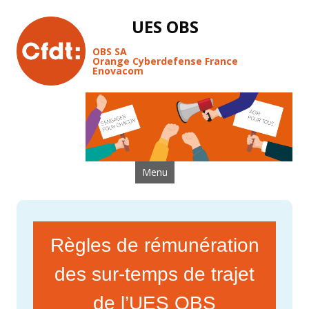
UES OBS
OBS SA
Orange Cyberdefense France
Enovacom
Aller au contenu
Menu
Règles de rémunération
des sur-temps de trajet
de l’UES OBS