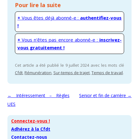
Pour lire la suite
+
Vous êtes déjà abonné-e :
authentifiez-vous
!
+
Vous n'êtes pas encore abonné-e :
inscrivez-
vous gratuitement !
Cet article a été publié le 9 juillet 2024 avec les mots clé
Cfdt
,
Rémunération
,
Sur-temps de trajet
,
Temps de travail
.
Navigation des articles
←
Intéressement – Règles
Senior et fin de carrière
→
UES
Connectez-vous !
Adhérez à la Cfdt
Contactez-nous