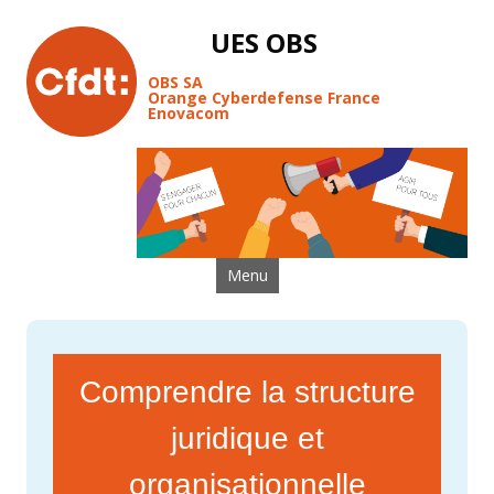
UES OBS
OBS SA
Orange Cyberdefense France
Enovacom
Aller au contenu
Menu
Comprendre la structure
juridique et
organisationnelle