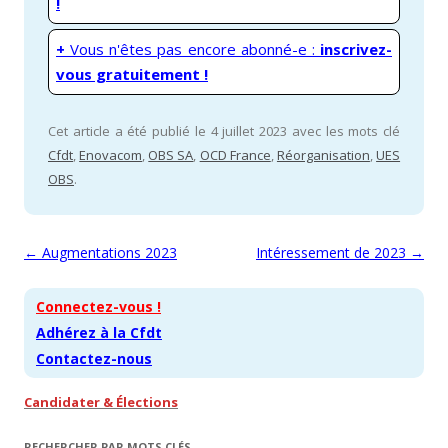
!
+
Vous n'êtes pas encore abonné-e :
inscrivez-
vous gratuitement !
Cet article a été publié le 4 juillet 2023 avec les mots clé
Cfdt
,
Enovacom
,
OBS SA
,
OCD France
,
Réorganisation
,
UES
OBS
.
Navigation des articles
←
Augmentations 2023
Intéressement de 2023
→
Connectez-vous !
Adhérez à la Cfdt
Contactez-nous
Candidater & Élections
RECHERCHER PAR MOTS CLÉS