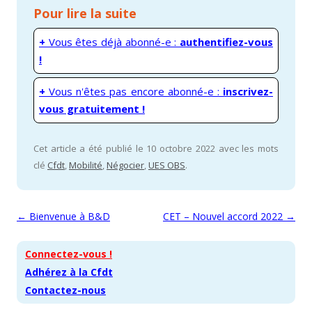
Pour lire la suite
+
Vous êtes déjà abonné-e :
authentifiez-vous
!
+
Vous n'êtes pas encore abonné-e :
inscrivez-
vous gratuitement !
Cet article a été publié le 10 octobre 2022 avec les mots
clé
Cfdt
,
Mobilité
,
Négocier
,
UES OBS
.
Navigation des articles
←
Bienvenue à B&D
CET – Nouvel accord 2022
→
Connectez-vous !
Adhérez à la Cfdt
Contactez-nous