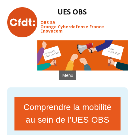
UES OBS
OBS SA
Orange Cyberdefense France
Enovacom
Aller au contenu
Menu
Comprendre la mobilité
au sein de l’UES OBS