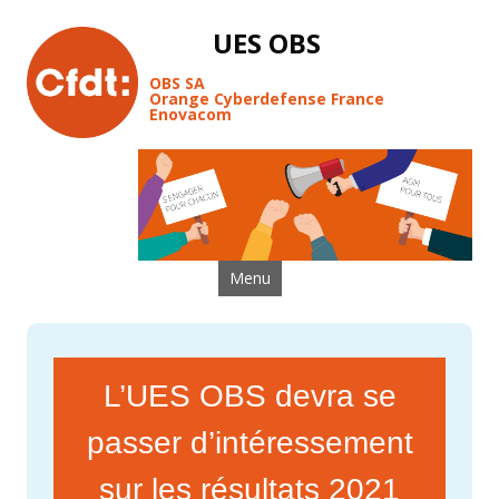
UES OBS
OBS SA
Orange Cyberdefense France
Enovacom
Aller au contenu
Menu
L’UES OBS devra se
passer d’intéressement
sur les résultats 2021