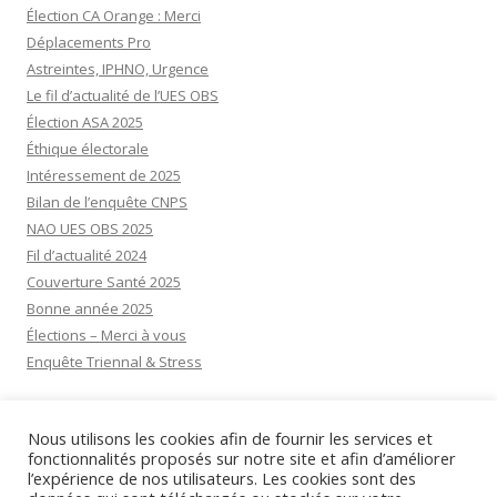
Élection CA Orange : Merci
Déplacements Pro
Astreintes, IPHNO, Urgence
Le fil d’actualité de l’UES OBS
Élection ASA 2025
Éthique électorale
Intéressement de 2025
Bilan de l’enquête CNPS
NAO UES OBS 2025
Fil d’actualité 2024
Couverture Santé 2025
Bonne année 2025
Élections – Merci à vous
Enquête Triennal & Stress
Visiteurs aujourd’hui:
33
Nous utilisons les cookies afin de fournir les services et
Visiteurs d’hier:
31
fonctionnalités proposés sur notre site et afin d’améliorer
l’expérience de nos utilisateurs. Les cookies sont des