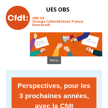
UES OBS
OBS SA
Orange Cyberdefense France
Enovacom
Aller au contenu
Menu
Perspectives, pour les
3 prochaines années,
avec la Cfdt