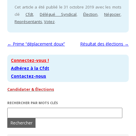
Cet article a été publié le 31 octobre 2019 avec les mots
clé
Cfdt
,
Délégué Syndical
,
Élection
,
Négocier
,
Représentants
,
Votez
.
Navigation des articles
←
Prime “déplacement doux”
Résultat des élections
→
Connectez-vous !
Adhérez à la Cfdt
Contactez-nous
Candidater & Élections
RECHERCHER PAR MOTS CLÉS
Rechercher :