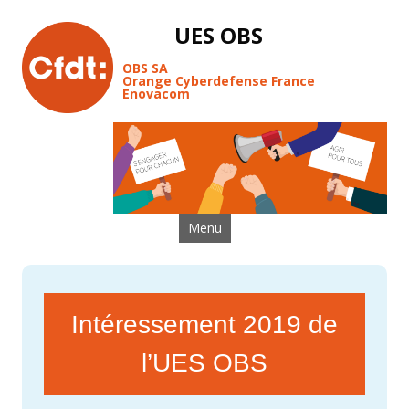
UES OBS
OBS SA
Orange Cyberdefense France
Enovacom
Aller au contenu
Menu
Intéressement 2019 de
l’UES OBS