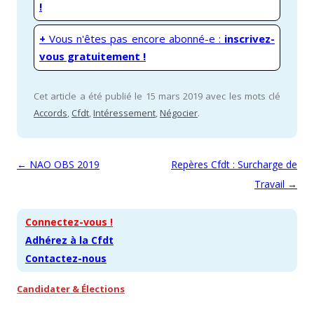
!
+
Vous n'êtes pas encore abonné-e :
inscrivez-
vous gratuitement !
Cet article a été publié le 15 mars 2019 avec les mots clé
Accords
,
Cfdt
,
Intéressement
,
Négocier
.
Navigation des articles
←
NAO OBS 2019
Repères Cfdt : Surcharge de
Travail
→
Connectez-vous !
Adhérez à la Cfdt
Contactez-nous
Candidater & Élections