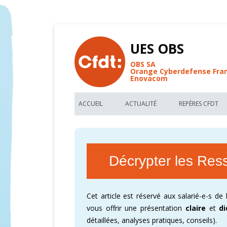
UES OBS
OBS SA
Orange Cyberdefense Fra
Enovacom
ACCUEIL
ACTUALITÉ
REPÈRES CFDT
BIENVENUE AU SITE CFDT OBS
LES NOUVEAUX ARTICLES UES OBS
LES REPÈRES C
FIL D’ACTUALITÉ DE L’UES OBS
TRACTS CFDT UES OBS
VOS MÉMO-KIT
Décrypter les Re
FORUM DE DISCUSSIONS CFDT
RÉUNION D’INFORMATIONS CFDT
ACCORDS COLL
RECHERCHE PAR MOTS CLEFS
PARTAGEZ NOS FONDAMENTAUX
DÉCRYPTER OR
Cet article est réservé aux salarié-e-s de
GLOSSAIRE DE L’UES OBS
CARTOGRAPHIE
vous offrir une présentation
claire
et
d
détaillées, analyses pratiques, conseils).
CFDT – 1ER SYNDICAT DE FRANCE
CARTOGRAPHIE