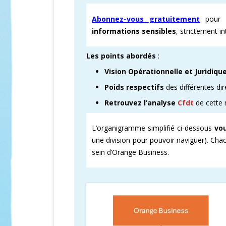
Abonnez-vous gratuitement
pour d
CARTOGRAPHI
informations sensibles
, strictement i
AMÉLIORATION
Les points abordés
:
VICTOIRES CFD
Vision Opérationnelle et Juridiqu
Poids respectifs
des différentes dir
Retrouvez l’analyse
Cfdt
de cette
L’organigramme simplifié ci-dessous
vou
une division pour pouvoir naviguer). Cha
sein d’Orange Business.