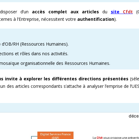
isposer d’un
accès complet aux articles
du
site
Cfdt
(C
E ENOVACOM
CSE & RP – MANDATS ATTRACTIFS !
COMMENT ADHÉRER À LA CFDT ?
CFDT – UN SYNDICAT D
nternes à l’Entreprise, nécessitent votre
authentification
).
 CONTINUE
DEVENEZ RÉFÉRENT AFFICHAGE
ORGANISER LES VISITES 
T
PROCHAINES VISITES DE 
e
d’OB/RH (Ressources Humaines).
ADMINISTRATION CAND
ections et rôles dans nos activités.
 mosaïque organisationnelle des Ressources Humaines.
s invite à explorer les différentes directions présentées
(sél
cun des articles correspondants s’attache à analyser l’emprise de l’U