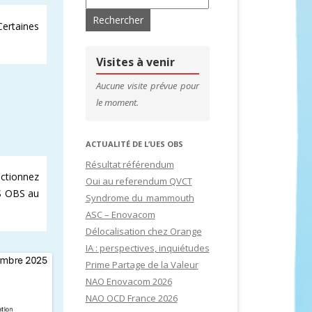
ertaines
’ADHÉRENTS
CONTACTS & LIENS UTILES
DE SITES
CFDT – 1ER SYNDICAT DES CADRES
Visites à venir
SITES
Aucune visite prévue pour
le moment.
IDATURES
ACTUALITÉ DE L’UES OBS
Résultat référendum
ectionnez
Oui au referendum QVCT
ES OBS au
Syndrome du mammouth
ASC – Enovacom
Délocalisation chez Orange
IA : perspectives, inquiétudes
Prime Partage de la Valeur
NAO Enovacom 2026
NAO OCD France 2026