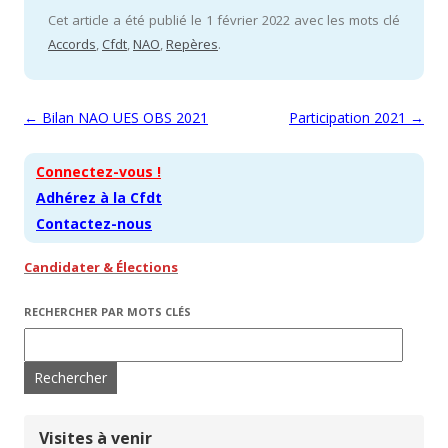
Cet article a été publié le 1 février 2022 avec les mots clé
Accords
,
Cfdt
,
NAO
,
Repères
.
Navigation des articles
←
Bilan NAO UES OBS 2021
Participation 2021
→
Connectez-vous !
Adhérez à la Cfdt
Contactez-nous
Candidater & Élections
RECHERCHER PAR MOTS CLÉS
Rechercher :
Visites à venir