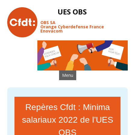
UES OBS
OBS SA
Orange Cyberdefense France
Enovacom
Aller au contenu
Menu
Repères Cfdt : Minima
salariaux 2022 de l’UES
OBS