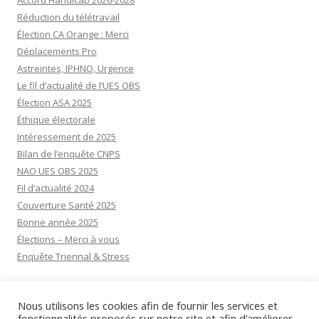
Accord Handicap 2026-2028
Réduction du télétravail
Élection CA Orange : Merci
Déplacements Pro
Astreintes, IPHNO, Urgence
Le fil d’actualité de l’UES OBS
Élection ASA 2025
Éthique électorale
Intéressement de 2025
Bilan de l’enquête CNPS
NAO UES OBS 2025
Fil d’actualité 2024
Couverture Santé 2025
Bonne année 2025
Élections – Merci à vous
Enquête Triennal & Stress
Visiteurs aujourd’hui:
11
Nous utilisons les cookies afin de fournir les services et
Visiteurs d’hier:
11
fonctionnalités proposés sur notre site et afin d’améliorer