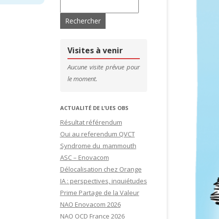
Rechercher :
DICAL
RENCONTREZ VOS DS CFDT
’ADHÉRENTS
CONTACTS & LIENS UTILES
DE SITES
CFDT – 1ER SYNDICAT DES CADRES
Visites à venir
SITES
Aucune visite prévue pour
le moment.
IDATURES
ACTUALITÉ DE L’UES OBS
Résultat référendum
Oui au referendum QVCT
Syndrome du mammouth
ASC – Enovacom
Délocalisation chez Orange
IA : perspectives, inquiétudes
Prime Partage de la Valeur
NAO Enovacom 2026
NAO OCD France 2026